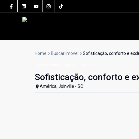
Home
Buscar imóvel
Sofisticação, conforto e exc
Apartamento
Venda
Cód:
LS271
Sofisticação, conforto e e
América, Joinville - SC