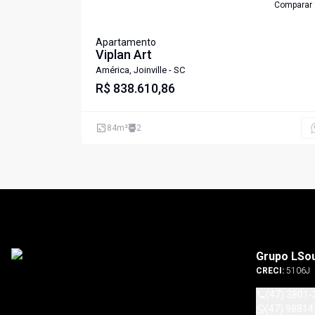
Comparar
Apartamento
Viplan Art
América, Joinville - SC
R$ 838.610,86
84
m²
2
Grupo LSo
CRECI:
5106J
(47) 3801-
(47) 98814