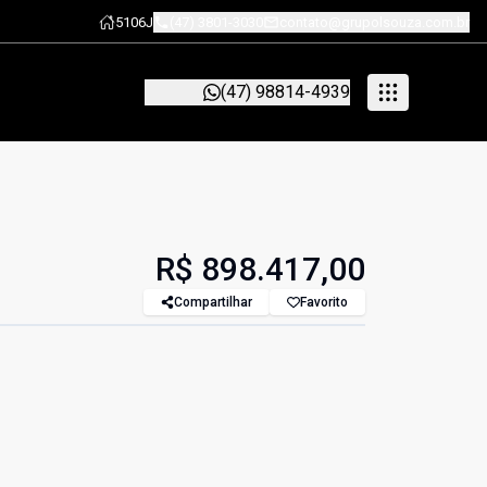
5106J
(47) 3801-3030
contato@grupolsouza.com.br
(47) 98814-4939
R$ 898.417,00
Compartilhar
Favorito