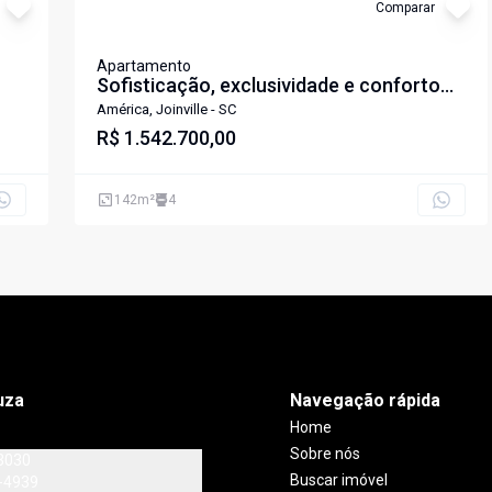
Comparar
Apartamento
Sofisticação, exclusividade e conforto
em um dos endereços mais valorizados
América, Joinville - SC
da cidade.
R$ 1.542.700,00
142
m²
4
uza
Navegação rápida
Home
Sobre nós
3030
Buscar imóvel
-4939