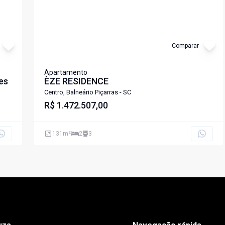
Comparar
Apartamento
pes
ÈZE RESIDENCE
Centro, Balneário Piçarras - SC
R$ 1.472.507,00
131
m²
2
3