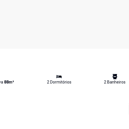
iva
88
m²
2
Dormitório
s
2
Banheiro
s