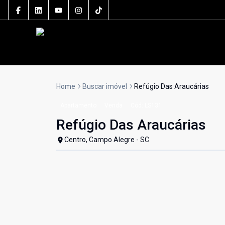
Home
Buscar imóvel
Refúgio Das Araucárias
Apartamento
Venda
Cód:
LS131
Refúgio Das Araucárias
Centro, Campo Alegre - SC