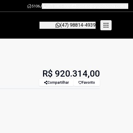
5106J
(47) 3801-3030
contato@grupolsouza.com.br
(47) 98814-4939
R$ 920.314,00
Compartilhar
Favorito