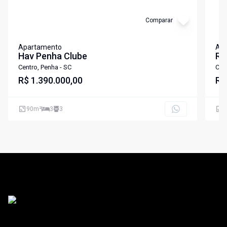
Comparar
Apartamento
Ap
Hav Penha Clube
RE
Centro, Penha - SC
Cen
R$ 1.390.000,00
R$
90
m²
3
3
9