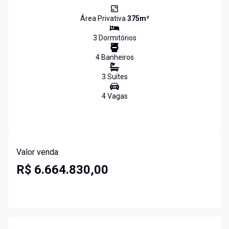
Área Privativa
375
m²
3
Dormitório
s
4
Banheiro
s
3
Suíte
s
4
Vaga
s
Valor venda
R$ 6.664.830,00