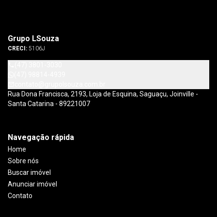
Grupo LSouza
CRECI:
5106J
(47) 3801-3030
(47) 98814-4939
contato@grupolsouza.com.br
Rua Dona Francisca, 2193, Loja de Esquina, Saguaçu, Joinville -
Santa Catarina - 89221007
Navegação rápida
Home
Sobre nós
Buscar imóvel
Anunciar imóvel
Contato