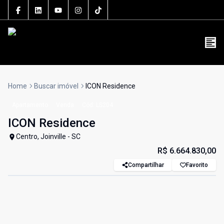
5106J
(47) 3801-3030
contato@grupolsouza.com.br
Home
Buscar imóvel
ICON Residence
Apartamento
Venda
Cód:
LS204
ICON Residence
Centro, Joinville - SC
R$ 6.664.830,00
Compartilhar
Favorito