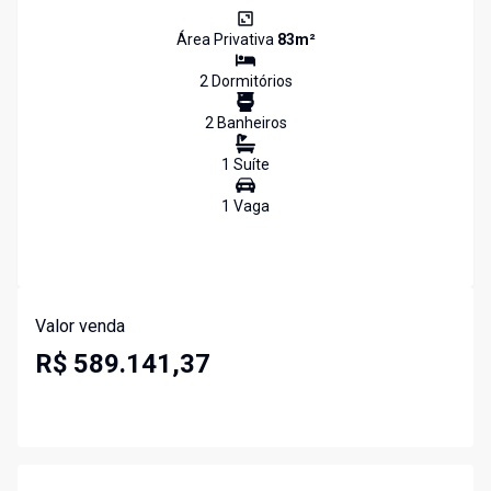
Área Privativa
83
m²
2
Dormitório
s
2
Banheiro
s
1
Suíte
1
Vaga
Valor venda
R$ 589.141,37