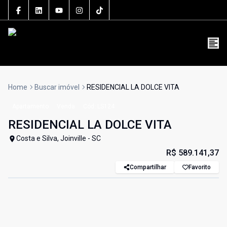
5106J
(47) 3801-3030
contato@grupolsouza.com.br
Home
Buscar imóvel
RESIDENCIAL LA DOLCE VITA
Apartamento
Venda
Cód:
LS124
RESIDENCIAL LA DOLCE VITA
Costa e Silva, Joinville - SC
R$ 589.141,37
Compartilhar
Favorito