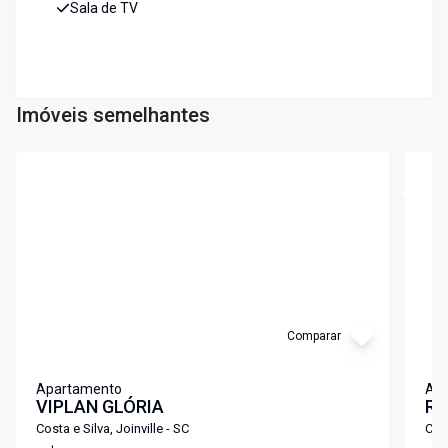
Sala de TV
Imóveis semelhantes
Cód:
LS219
Cód:
L
Comparar
Apartamento
Ap
VIPLAN GLÓRIA
RE
Costa e Silva, Joinville - SC
Cost