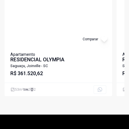
Comparar
Apartamento
Ap
RESIDENCIAL OLYMPIA
RE
Saguaçu, Joinville - SC
Sagu
R$ 361.520,62
R$
53
m²
2
2
6