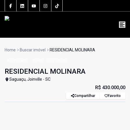
5106J
(47) 3801-3030
contato@grupolsouza.com.br
Home
Buscar imóvel
RESIDENCIAL MOLINARA
Apartamento
Venda
Cód:
LS240
RESIDENCIAL MOLINARA
Saguaçu, Joinville - SC
R$ 430.000,00
Compartilhar
Favorito