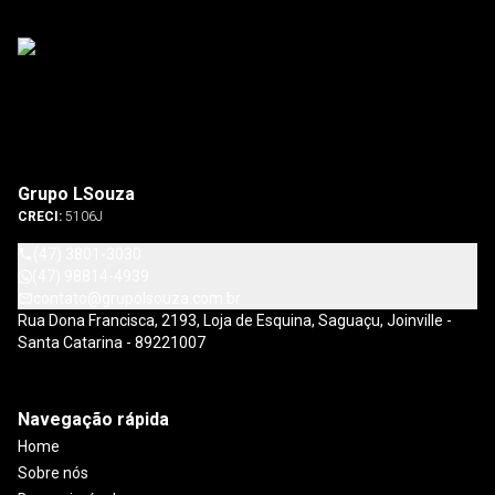
Grupo LSouza
CRECI:
5106J
(47) 3801-3030
(47) 98814-4939
contato@grupolsouza.com.br
Rua Dona Francisca, 2193, Loja de Esquina, Saguaçu, Joinville -
Santa Catarina - 89221007
Navegação rápida
Home
Sobre nós