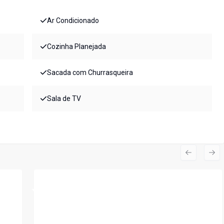
Ar Condicionado
Cozinha Planejada
Sacada com Churrasqueira
Sala de TV
Previous s
Nex
Cód:
LS48