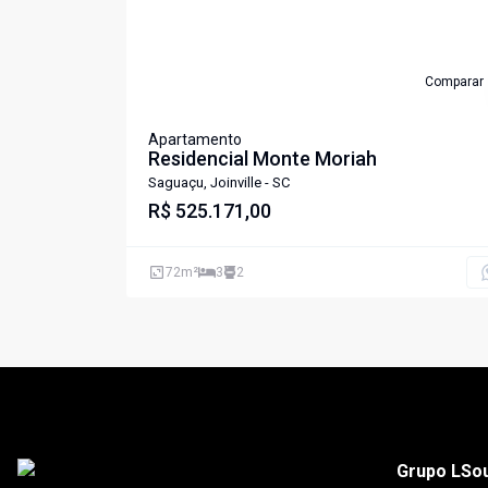
Comparar
Apartamento
Residencial Monte Moriah
Saguaçu, Joinville - SC
R$ 525.171,00
72
m²
3
2
Grupo LSo