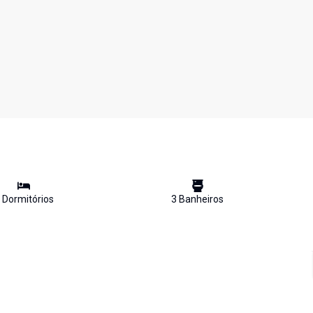
Dormitório
s
3
Banheiro
s