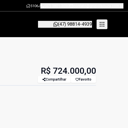
5106J
(47) 3801-3030
contato@grupolsouza.com.br
(47) 98814-4939
R$ 724.000,00
Compartilhar
Favorito