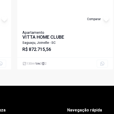
Comparar
Apartamento
VITTA HOME CLUBE
Saguaçu, Joinville - SC
R$ 872.715,56
130
m²
3
2
uza
Navegação rápida