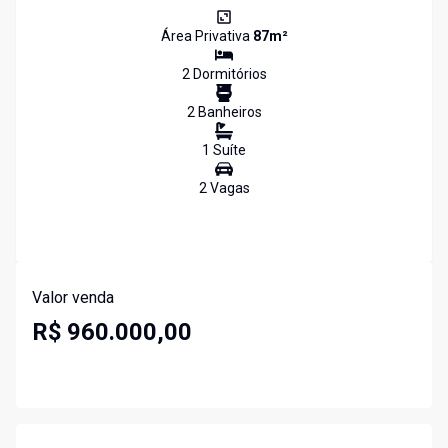
Área Privativa
87
m²
2
Dormitório
s
2
Banheiro
s
1
Suíte
2
Vaga
s
Valor venda
R$ 960.000,00