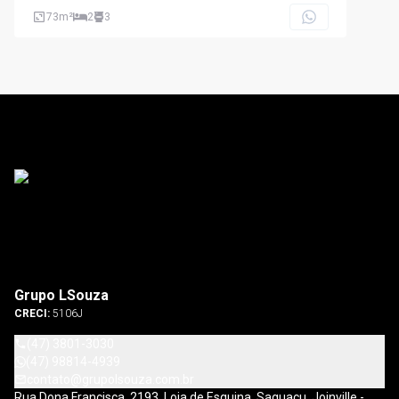
73
m²
2
3
Grupo LSouza
CRECI:
5106J
(47) 3801-3030
(47) 98814-4939
contato@grupolsouza.com.br
Rua Dona Francisca, 2193, Loja de Esquina, Saguaçu, Joinville -