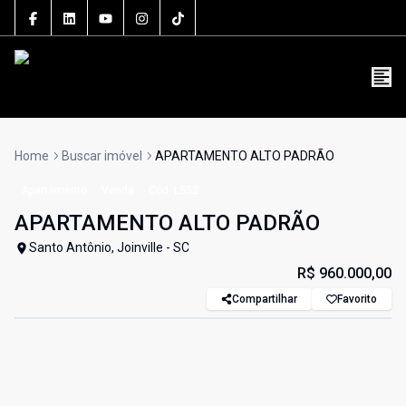
5106J
(47) 3801-3030
contato@grupolsouza.com.br
Home
Buscar imóvel
APARTAMENTO ALTO PADRÃO
Apartamento
Venda
Cód:
LS52
APARTAMENTO ALTO PADRÃO
Santo Antônio, Joinville - SC
R$ 960.000,00
Compartilhar
Favorito