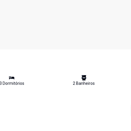
3
Dormitório
s
2
Banheiro
s