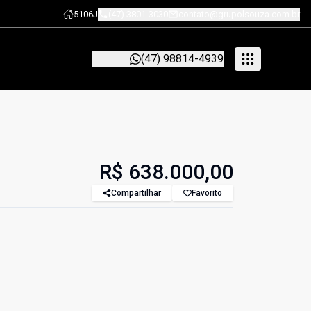
5106J
(47) 3801-3030
contato@grupolsouza.com.br
(47) 98814-4939
R$ 638.000,00
Compartilhar
Favorito