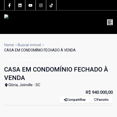
5106J
(47) 3801-3030
contato@grupolsouza.com.br
Home
Buscar imóvel
CASA EM CONDOMÍNIO FECHADO À VENDA
Casa em Condomínio
Venda
Cód:
LS30
CASA EM CONDOMÍNIO FECHADO À
VENDA
Glória, Joinville - SC
R$ 940.000,00
Compartilhar
Favorito