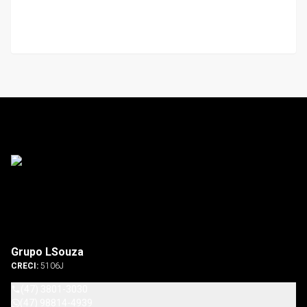
Grupo LSouza
CRECI:
5106J
(47) 3801-3030
(47) 98814-4939