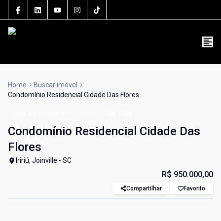
5106J
(47) 3801-3030
contato@grupolsouza.com.br
Home
Buscar imóvel
Condomínio Residencial Cidade Das Flores
Casa em Condomínio
Venda
Cód:
LS64
Condomínio Residencial Cidade Das
Flores
Iririú, Joinville - SC
R$ 950.000,00
Compartilhar
Favorito