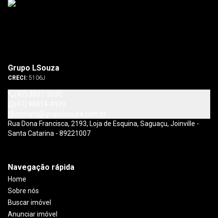
Grupo LSouza
CRECI:
5106J
(47) 3801-3030
(47) 98814-4939
contato@grupolsouza.com.br
Rua Dona Francisca, 2193, Loja de Esquina, Saguaçu, Joinville -
Santa Catarina - 89221007
Navegação rápida
Home
Sobre nós
Buscar imóvel
Anunciar imóvel