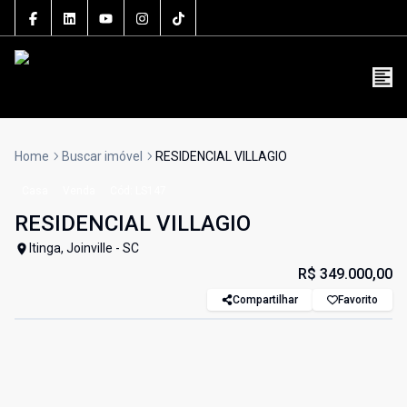
5106J
(47) 3801-3030
contato@grupolsouza.com.br
Home
Buscar imóvel
RESIDENCIAL VILLAGIO
Casa
Venda
Cód:
LS147
RESIDENCIAL VILLAGIO
Itinga, Joinville - SC
R$ 349.000,00
Compartilhar
Favorito