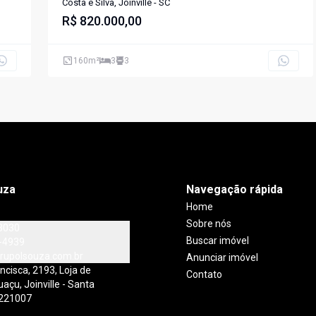
II
Costa e Silva, Joinville - SC
R$ 820.000,00
160
m²
3
3
uza
Navegação rápida
Home
Sobre nós
3030
Buscar imóvel
-4939
rupolsouza.com.br
Anunciar imóvel
cisca, 2193, Loja de
Contato
açu, Joinville - Santa
9221007