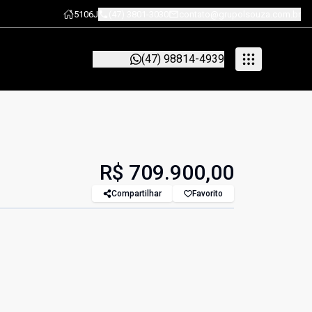
5106J
(47) 3801-3030
contato@grupolsouza.com.br
(47) 98814-4939
R$ 709.900,00
Compartilhar
Favorito