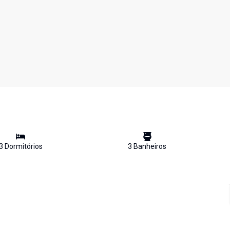
3
Dormitório
s
3
Banheiro
s