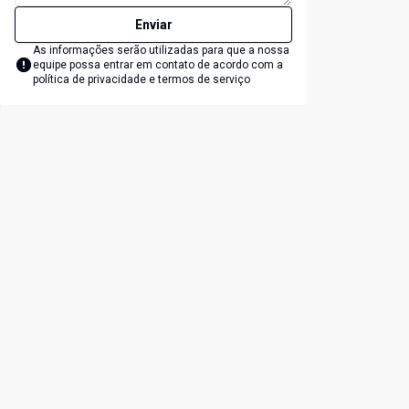
Enviar
As informações serão utilizadas para que a nossa
equipe possa entrar em contato de acordo com a
política de privacidade e termos de serviço
lide
t slide
Cód:
LS37
Có
Comparar
Sobrado
S
GEMINADO COM ÁREA DE FESTAS E