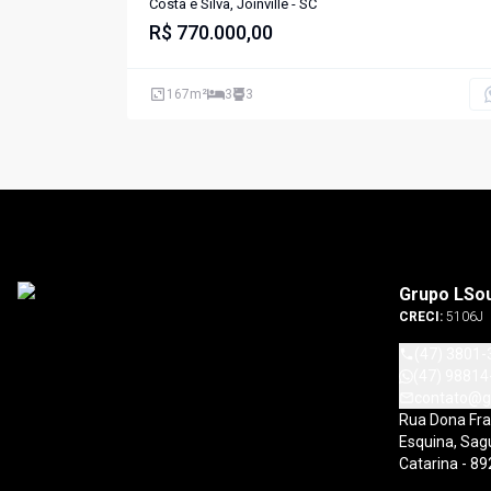
Costa e Silva, Joinville - SC
R$ 770.000,00
167
m²
3
3
Grupo LSo
CRECI:
5106J
(47) 3801-
(47) 98814
contato@g
Rua Dona Fran
Esquina, Sagu
Catarina - 8