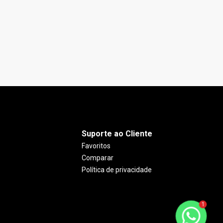
PISCINA AQUECIDA
Costa e Silva, Joinville - SC
C
R$ 730.000,00
150
m²
3
3
Suporte ao Cliente
Favoritos
Comparar
Política de privacidade
1