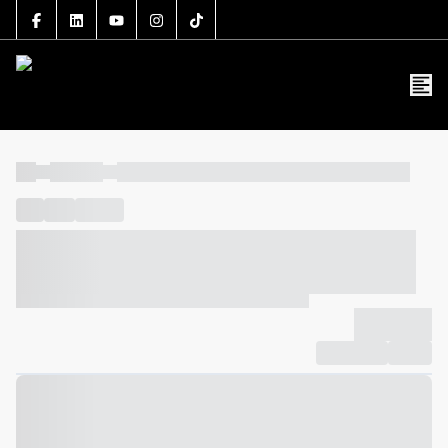
5106J
(47) 3801-3030
contato@grupolsouza.com.br
----
----- -----
----- ----- -- ------ ---- ---- -- ----- ----- ----- --- ------
----
-----
---- ------
----- ----- -- ------ ---- ---- -- ----- ----- -----
--- ------
----- ----- -- ------ ---- ---- -- ----- ----- ----- --- ------
-------------
Compartilhar
Favorito