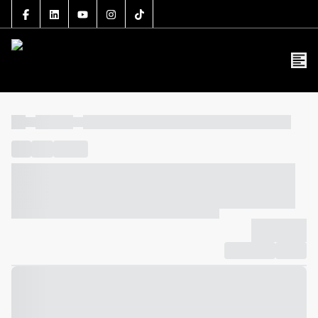
5106J
(47) 3801-3030
contato@grupolsouza.com.br
----
----- -----
----- ----- -- ------ ---- ---- -- ----- ----- ----- --- ------
----
-----
---- ------
----- ----- -- ------ ---- ---- -- ----- ----- -----
--- ------
----- ----- -- ------ ---- ---- -- ----- ----- ----- --- ------
-------------
Compartilhar
Favorito