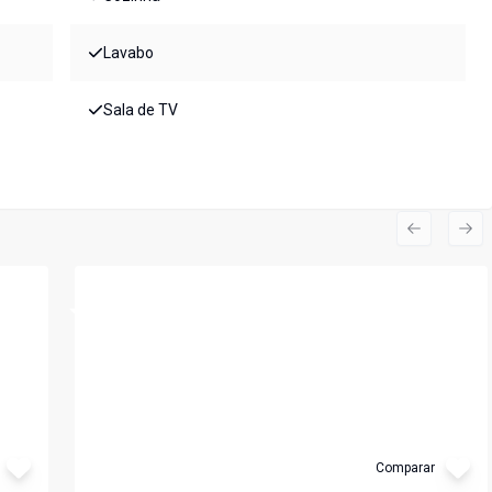
Lavabo
Sala de TV
Previous s
Nex
Cód:
LS140
Comparar