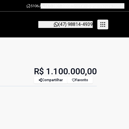
5106J
(47) 3801-3030
contato@grupolsouza.com.br
(47) 98814-4939
R$ 1.100.000,00
Compartilhar
Favorito