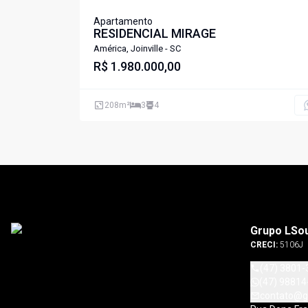
Apartamento
RESIDENCIAL MIRAGE
América, Joinville - SC
R$ 1.980.000,00
208
m²
3
4
Grupo LSo
CRECI:
5106J
(47) 3801-
(47) 98814
contato@g