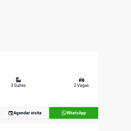
3
Suíte
s
2
Vaga
s
Agendar visita
WhatsApp