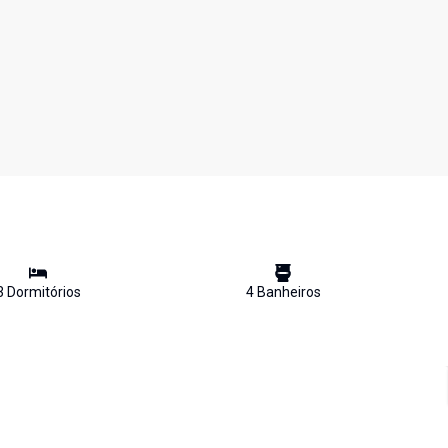
3
Dormitório
s
4
Banheiro
s