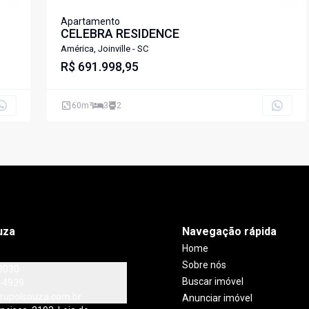
Apartamento
CELEBRA RESIDENCE
América, Joinville - SC
R$ 691.998,95
60
m²
3
2
uza
Navegação rápida
Home
Sobre nós
3030
Buscar imóvel
-4939
rupolsouza.com.br
Anunciar imóvel