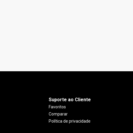
Apartamento
A
Diamond Residence
América, Joinville - SC
A
R$ 1.690.000,00
150
m²
3
4
Suporte ao Cliente
Favoritos
Comparar
Política de privacidade