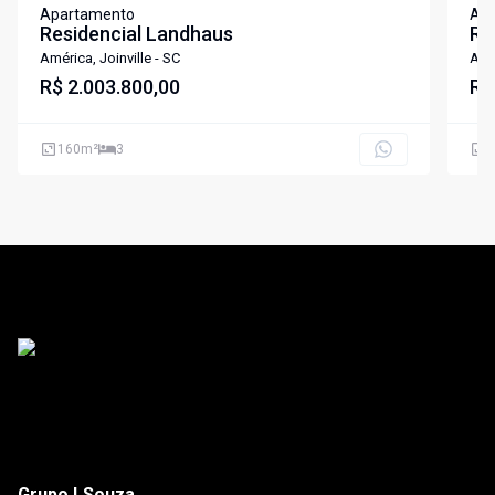
Apartamento
Ap
Residencial Landhaus
RE
América, Joinville - SC
Amér
R$ 2.003.800,00
R$
160
m²
3
1
Grupo LSouza