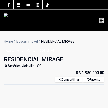
5106J
(47) 3801-3030
contato@grupolsouza.com.br
Home
Buscar imóvel
RESIDENCIAL MIRAGE
Apartamento
Venda
Cód:
LS163
RESIDENCIAL MIRAGE
América, Joinville - SC
R$ 1.980.000,00
Compartilhar
Favorito