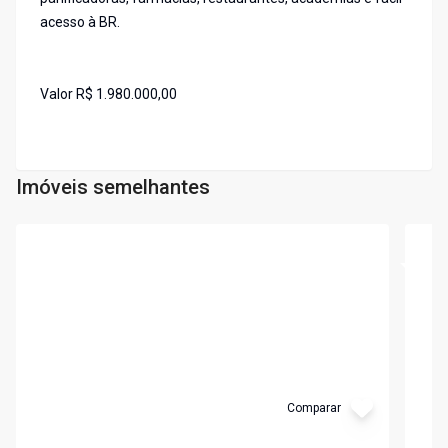
acesso à BR.
Valor R$ 1.980.000,00
Imóveis semelhantes
Cód:
LS317
Cód:
L
Comparar