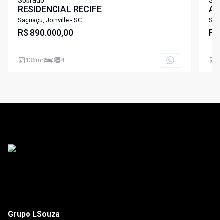
Sobrado
Sob
RESIDENCIAL RECIFE
AL
Saguaçu, Joinville - SC
Sagu
R$ 890.000,00
R$
136
m²
3
4
1
Grupo LSouza