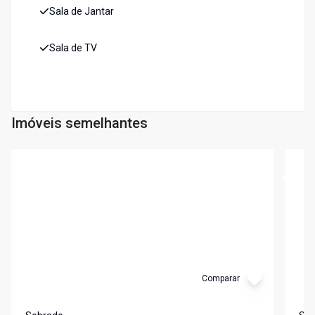
Sala de Jantar
Sala de TV
Imóveis semelhantes
Cód:
LS275
Cód:
L
Comparar