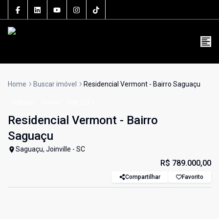
5106J
(47) 3801-3030
contato@grupolsouza.com.br
Home
Buscar imóvel
Residencial Vermont - Bairro Saguaçu
Sobrado
Venda
Cód:
LS13
Residencial Vermont - Bairro
Saguaçu
Saguaçu, Joinville - SC
R$ 789.000,00
Compartilhar
Favorito