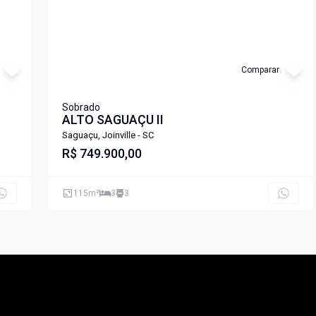
Comparar
Sobrado
ALTO SAGUAÇU II
Saguaçu, Joinville - SC
R$ 749.900,00
115
m²
3
3