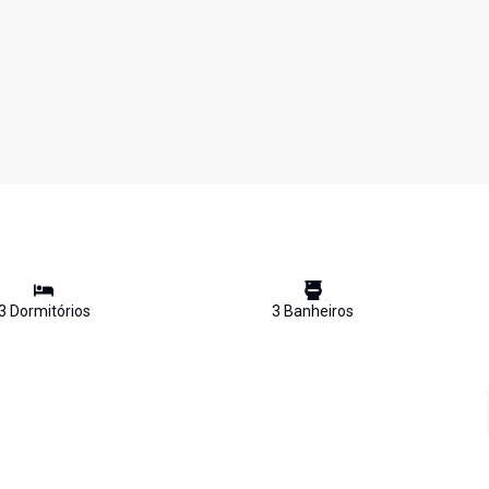
3
Dormitório
s
3
Banheiro
s