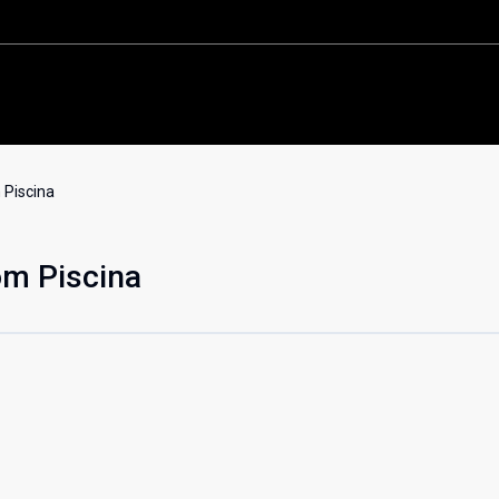
Home
Sobre nós
Buscar imóvel
Anunciar imóvel
Contato
 Piscina
om Piscina