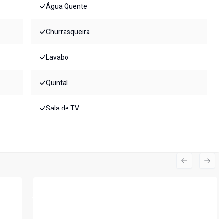
Água Quente
Churrasqueira
Lavabo
Quintal
Sala de TV
Previous s
Nex
Cód:
LS202