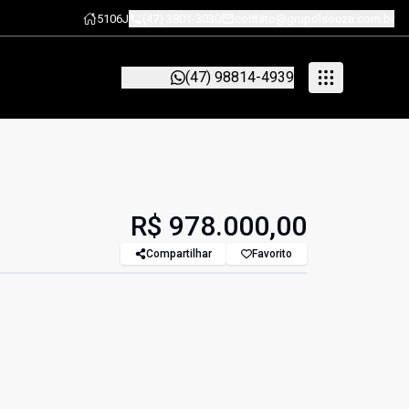
5106J
(47) 3801-3030
contato@grupolsouza.com.br
(47) 98814-4939
R$ 978.000,00
Compartilhar
Favorito