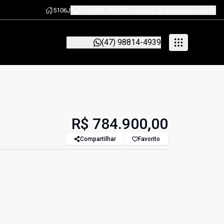
5106J
(47) 3801-3030
contato@grupolsouza.com.br
(47) 98814-4939
R$ 784.900,00
Compartilhar
Favorito