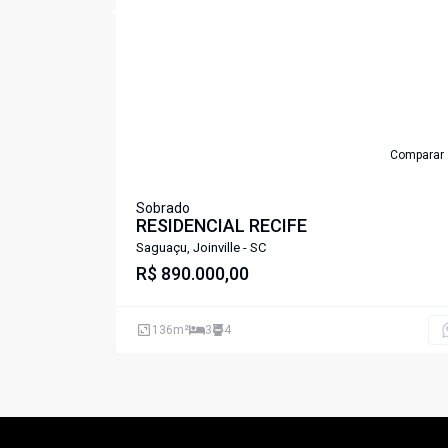
Cód:
LS275
Comparar
Sobrado
RESIDENCIAL RECIFE
Saguaçu, Joinville - SC
R$ 890.000,00
136
m²
3
4