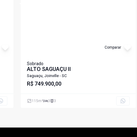
Cód:
LS202
Comparar
Sobrado
ALTO SAGUAÇU II
Saguaçu, Joinville - SC
R$ 749.900,00
115
m²
3
3