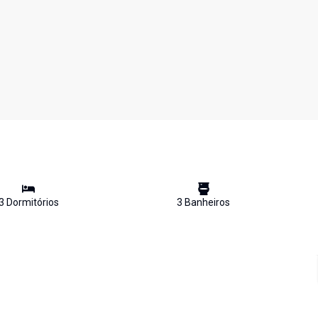
3
Dormitório
s
3
Banheiro
s