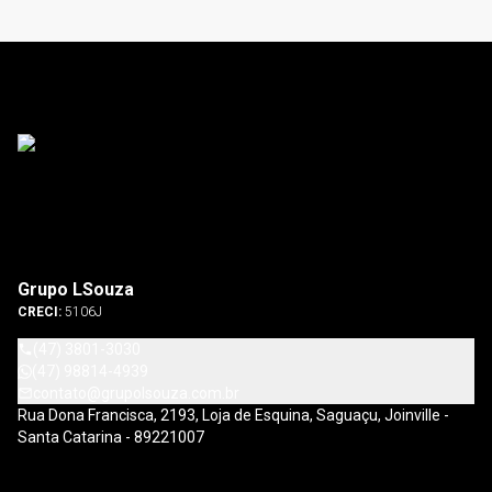
Grupo LSouza
CRECI:
5106J
(47) 3801-3030
(47) 98814-4939
contato@grupolsouza.com.br
Rua Dona Francisca, 2193, Loja de Esquina, Saguaçu, Joinville -
Santa Catarina - 89221007