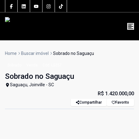
5106J
(47) 3801-3030
contato@grupolsouza.com.br
Home
Buscar imóvel
Sobrado no Saguaçu
Sobrado
Venda
Cód:
LS257
Sobrado no Saguaçu
Saguaçu, Joinville - SC
R$ 1.420.000,00
Compartilhar
Favorito