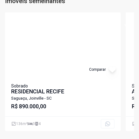
Imóveis semelhantes
Cód:
LS275
Cód:
L
Comparar
Sobrado
Sob
RESIDENCIAL RECIFE
AL
Saguaçu, Joinville - SC
Sagu
R$ 890.000,00
R$
136
m²
3
4
1