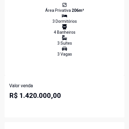
Área Privativa
206
m²
3
Dormitório
s
4
Banheiro
s
3
Suíte
s
3
Vaga
s
Valor venda
R$ 1.420.000,00